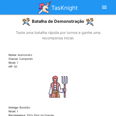
menu
TasKnight
Batalha de Demonstração
Teste uma batalha rápida por turnos e ganhe uma
recompensa inicial.
Nome:
Aventureiro
Classe:
Camponês
Nível:
1
HP:
50
Inimigo:
Bandido
Nível:
1
Recompensa:
100x Elixir da Energia