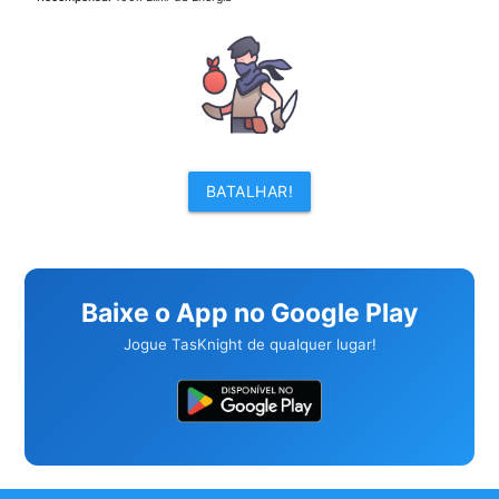
BATALHAR!
Baixe o App no Google Play
Jogue TasKnight de qualquer lugar!